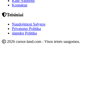
Kaip Naudotis
Kontaktai
Teisiniai
Naudojimosi Sąlygos
Privatumo Politika
slapukų Politika
2026 cursor-land.com - Visos teisės saugomos.