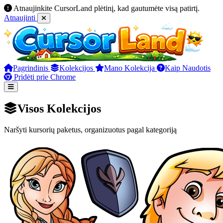
Atnaujinkite CursorLand plėtinį, kad gautumėte visą patirtį.
Atnaujinti
Pagrindinis
Kolekcijos
Mano Kolekcija
Kaip Naudotis
Pridėti prie Chrome
Visos Kolekcijos
Naršyti kursorių paketus, organizuotus pagal kategoriją