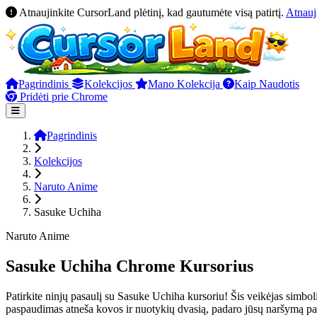
Atnaujinkite CursorLand plėtinį, kad gautumėte visą patirtį.
Atnauj
Pagrindinis
Kolekcijos
Mano Kolekcija
Kaip Naudotis
Pridėti prie Chrome
Pagrindinis
Kolekcijos
Naruto Anime
Sasuke Uchiha
Naruto Anime
Sasuke Uchiha Chrome Kursorius
Patirkite ninjų pasaulį su Sasuke Uchiha kursoriu! Šis veikėjas simboli
paspaudimas atneša kovos ir nuotykių dvasią, padaro jūsų naršymą pa