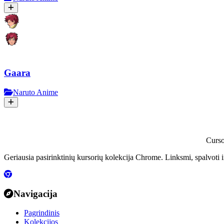
Gaara
Naruto Anime
Curs
Geriausia pasirinktinių kursorių kolekcija Chrome. Linksmi, spalvoti 
Navigacija
Pagrindinis
Kolekcijos