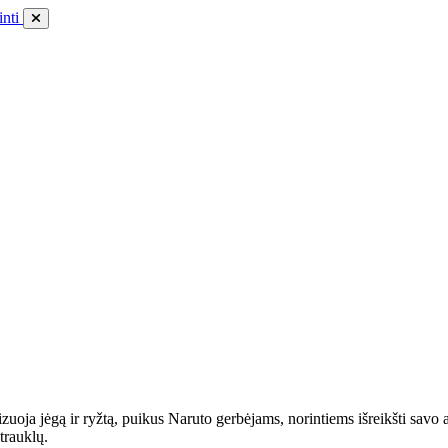
inti
zuoja jėgą ir ryžtą, puikus Naruto gerbėjams, norintiems išreikšti savo 
trauklų.