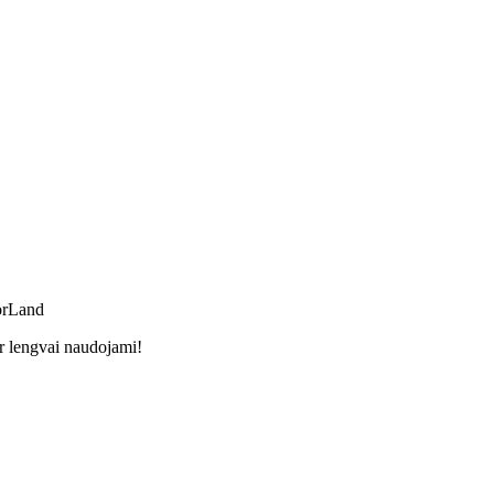
orLand
ir lengvai naudojami!