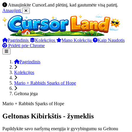
Atnaujinkite CursorLand plėtinį, kad gautumėte visą patirtį.
Atnaujinti
Pagrindinis
Kolekcijos
Mano Kolekcija
Kaip Naudotis
Pridėti prie Chrome
Pagrindinis
Kolekcijos
Mario + Rabbids Sparks of Hope
Geltona jėga
Mario + Rabbids Sparks of Hope
Geltonas Kibirkštis - žymeklis
Papildykite savo naršymą energija ir gyvybingumu su Geltonu