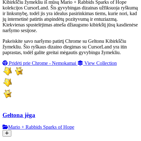
Kibirkščiu žymekliu iš mūsų Mario + Rabbids Sparks of Hope
kolekcijos CursorLand. Šis gyvybingas dizainas užfiksuoja ryškumą
ir linksmybę, todėl jis yra idealus pasirinkimas tiems, kurie nori, kad
jų internetinė patirtis atspindėtų pozityvumą ir entuziazmą.
Kiekvienas spustelėjimas atneša džiaugsmo kibirkštį jūsų kasdienėse
naršymo sesijose.
Pakeiskite savo naršymo patirtį Chrome su Geltonu Kibirkščiu
žymekliu. Šio ryškaus dizaino diegimas su CursorLand yra itin
paprastas, todėl galite greitai mėgautis gyvybingu žymekliu.
Pridėti prie Chrome - Nemokamai
View Collection
Geltona jėga
Mario + Rabbids Sparks of Hope