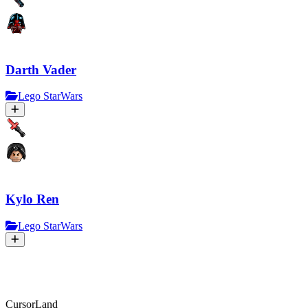
Darth Vader
Lego StarWars
Kylo Ren
Lego StarWars
CursorLand