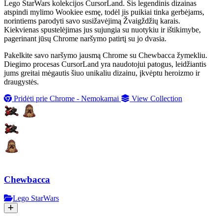
Lego StarWars kolekcijos CursorLand. Šis legendinis dizainas
atspindi mylimo Wookiee esmę, todėl jis puikiai tinka gerbėjams,
norintiems parodyti savo susižavėjimą Žvaigždžių karais.
Kiekvienas spustelėjimas jus sujungia su nuotykiu ir ištikimybe,
pagerinant jūsų Chrome naršymo patirtį su jo dvasia.
Pakelkite savo naršymo jausmą Chrome su Chewbacca žymekliu.
Diegimo procesas CursorLand yra naudotojui patogus, leidžiantis
jums greitai mėgautis šiuo unikaliu dizainu, įkvėptu heroizmo ir
draugystės.
Pridėti prie Chrome - Nemokamai
View Collection
Chewbacca
Lego StarWars