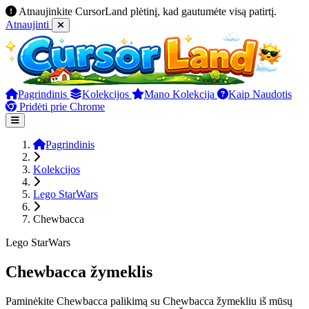
Atnaujinkite CursorLand plėtinį, kad gautumėte visą patirtį.
Atnaujinti
Pagrindinis
Kolekcijos
Mano Kolekcija
Kaip Naudotis
Pridėti prie Chrome
Pagrindinis
Kolekcijos
Lego StarWars
Chewbacca
Lego StarWars
Chewbacca žymeklis
Paminėkite Chewbacca palikimą su Chewbacca žymekliu iš mūsų