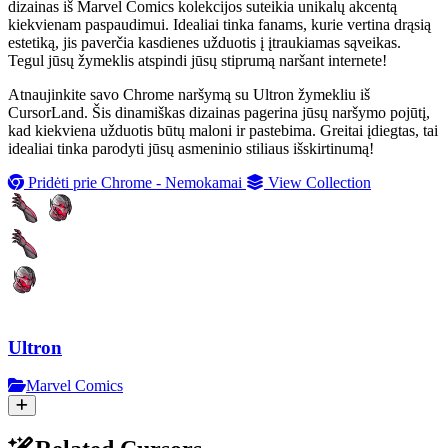
dizainas iš Marvel Comics kolekcijos suteikia unikalų akcentą
kiekvienam paspaudimui. Idealiai tinka fanams, kurie vertina drąsią
estetiką, jis paverčia kasdienes užduotis į įtraukiamas sąveikas.
Tegul jūsų žymeklis atspindi jūsų stiprumą naršant internete!
Atnaujinkite savo Chrome naršymą su Ultron žymekliu iš
CursorLand. Šis dinamiškas dizainas pagerina jūsų naršymo pojūtį,
kad kiekviena užduotis būtų maloni ir pastebima. Greitai įdiegtas, tai
idealiai tinka parodyti jūsų asmeninio stiliaus išskirtinumą!
Pridėti prie Chrome - Nemokamai
View Collection
Ultron
Marvel Comics