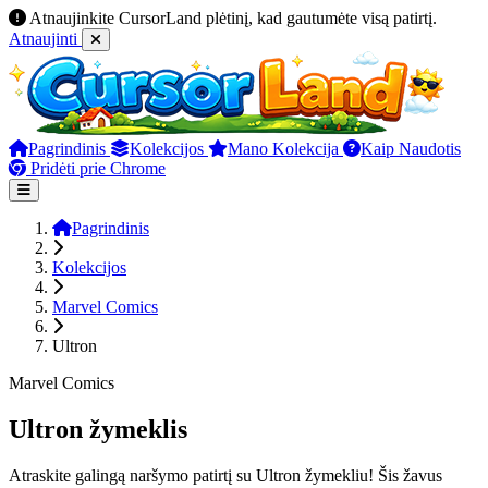
Atnaujinkite CursorLand plėtinį, kad gautumėte visą patirtį.
Atnaujinti
Pagrindinis
Kolekcijos
Mano Kolekcija
Kaip Naudotis
Pridėti prie Chrome
Pagrindinis
Kolekcijos
Marvel Comics
Ultron
Marvel Comics
Ultron žymeklis
Atraskite galingą naršymo patirtį su Ultron žymekliu! Šis žavus