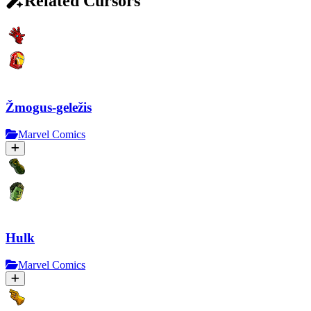
Related Cursors
Žmogus-geležis
Marvel Comics
Hulk
Marvel Comics