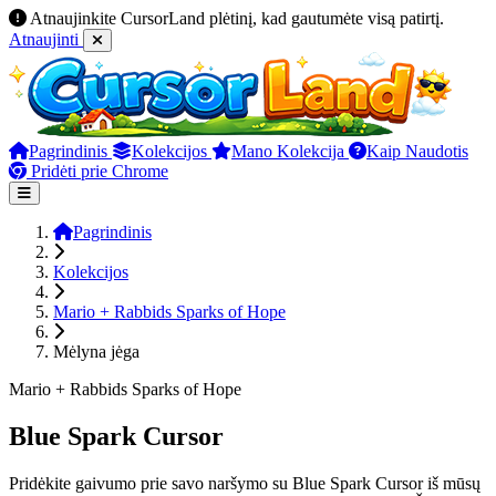
Atnaujinkite CursorLand plėtinį, kad gautumėte visą patirtį.
Atnaujinti
Pagrindinis
Kolekcijos
Mano Kolekcija
Kaip Naudotis
Pridėti prie Chrome
Pagrindinis
Kolekcijos
Mario + Rabbids Sparks of Hope
Mėlyna jėga
Mario + Rabbids Sparks of Hope
Blue Spark Cursor
Pridėkite gaivumo prie savo naršymo su Blue Spark Cursor iš mūsų