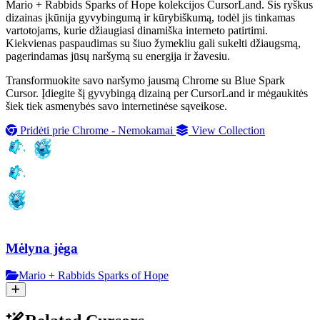
Mario + Rabbids Sparks of Hope kolekcijos CursorLand. Šis ryškus
dizainas įkūnija gyvybingumą ir kūrybiškumą, todėl jis tinkamas
vartotojams, kurie džiaugiasi dinamiška interneto patirtimi.
Kiekvienas paspaudimas su šiuo žymekliu gali sukelti džiaugsmą,
pagerindamas jūsų naršymą su energija ir žavesiu.
Transformuokite savo naršymo jausmą Chrome su Blue Spark
Cursor. Įdiegite šį gyvybingą dizainą per CursorLand ir mėgaukitės
šiek tiek asmenybės savo internetinėse sąveikose.
Pridėti prie Chrome - Nemokamai
View Collection
Mėlyna jėga
Mario + Rabbids Sparks of Hope