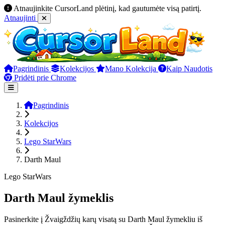
Atnaujinkite CursorLand plėtinį, kad gautumėte visą patirtį.
Atnaujinti
Pagrindinis
Kolekcijos
Mano Kolekcija
Kaip Naudotis
Pridėti prie Chrome
Pagrindinis
Kolekcijos
Lego StarWars
Darth Maul
Lego StarWars
Darth Maul žymeklis
Pasinerkite į Žvaigždžių karų visatą su Darth Maul žymekliu iš