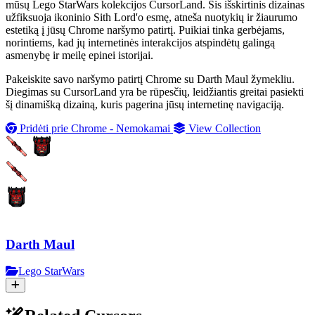
mūsų Lego StarWars kolekcijos CursorLand. Šis išskirtinis dizainas
užfiksuoja ikoninio Sith Lord'o esmę, atneša nuotykių ir žiaurumo
estetiką į jūsų Chrome naršymo patirtį. Puikiai tinka gerbėjams,
norintiems, kad jų internetinės interakcijos atspindėtų galingą
asmenybę ir meilę epinei istorijai.
Pakeiskite savo naršymo patirtį Chrome su Darth Maul žymekliu.
Diegimas su CursorLand yra be rūpesčių, leidžiantis greitai pasiekti
šį dinamišką dizainą, kuris pagerina jūsų internetinę navigaciją.
Pridėti prie Chrome - Nemokamai
View Collection
Darth Maul
Lego StarWars