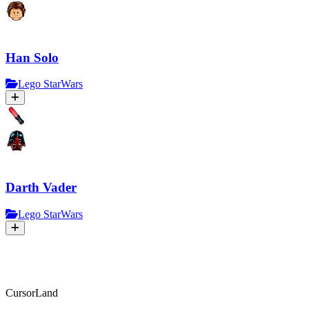
Han Solo
Lego StarWars
Darth Vader
Lego StarWars
CursorLand