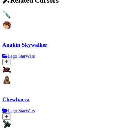
Related Cursors
Anakin Skywalker
Lego StarWars
Chewbacca
Lego StarWars