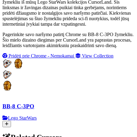
žymekliu iš mūsų Lego StarWars kolekcijos CursorLand. Šis
linksmas ir žavingas dizainas puikiai tinka gerbėjams, norintiems
pridėti džiaugsmo ir nostalgijos savo naršymo patirčiai. Kiekvienas
spustelėjimas su šiuo žymekliu prideda sci-fi nuotykius, todėl jūsų
internetiniai įvykiai tampa dar vzpatingesni.
Pagerinkite savo naršymo patirtį Chrome su BB-8 C-3PO žymekliu.
Šio mielo dizaino diegimas per CursorLand yra paprastas procesas,
leidžiantis vartotojams akimirksniu praskaidrinti savo dieną.
Pridėti prie Chrome - Nemokamai
View Collection
BB-8 C-3PO
Lego StarWars