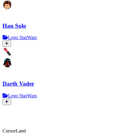
Han Solo
Lego StarWars
Darth Vader
Lego StarWars
CursorLand