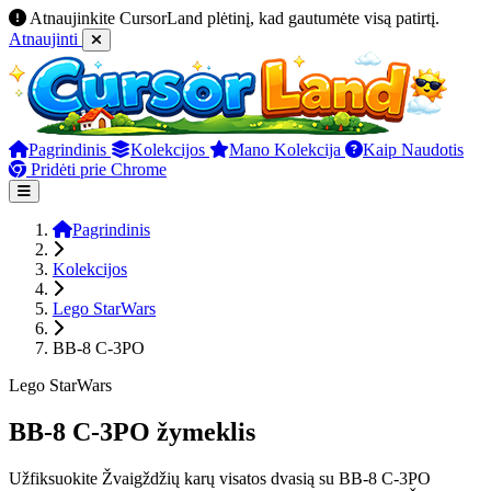
Atnaujinkite CursorLand plėtinį, kad gautumėte visą patirtį.
Atnaujinti
Pagrindinis
Kolekcijos
Mano Kolekcija
Kaip Naudotis
Pridėti prie Chrome
Pagrindinis
Kolekcijos
Lego StarWars
BB-8 C-3PO
Lego StarWars
BB-8 C-3PO žymeklis
Užfiksuokite Žvaigždžių karų visatos dvasią su BB-8 C-3PO