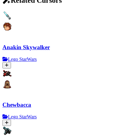
Related Cursors
Anakin Skywalker
Lego StarWars
Chewbacca
Lego StarWars